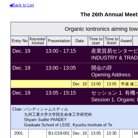
◀Back to List
The 26th Annual Meet
Organic Iontronics aiming to
Keynote/
Time to
Time to
Entry No
Presentation
Date
Award
Invited
start
finish
Dec. 19
13:00 - 17:15
産業貿易センタービ
INDUSTRY & TRADE 
Dec. 19
13:00 - 13:05
開会の辞
Opening Address
Dec. 19
13:00
13:05
早瀬 修二 S
Dec. 19
13:05 - 15:15
セッション 1. 有
Session 1. Organic I
Chair :
パンディシャムスディル
九州工業大学大学院生命体工学研究科
Shyam Sudhir PANDEY
Graduate School of LSSE, Kyushu Institute of Te
2001
B1-O19-001
Dec. 19
13:05
13:30
M