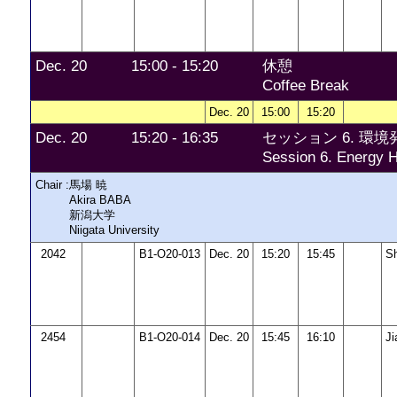
Dec. 20
15:00 - 15:20
休憩
Coffee Break
Dec. 20
15:00
15:20
Dec. 20
15:20 - 16:35
セッション 6. 環境発
Session 6. Energy H
Chair :
馬場 暁
Akira BABA
新潟大学
Niigata University
2042
B1-O20-013
Dec. 20
15:20
15:45
S
2454
B1-O20-014
Dec. 20
15:45
16:10
J