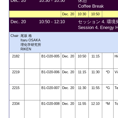
Dec. 20
10:30 - 10:50
休憩
Coffee Break
Dec. 20
10:30
10:50
Dec. 20
10:50 - 12:10
セッション 4. 環境発
Session 4. Energy H
Chair :
尾坂 格
Itaru OSAKA
理化学研究所
RIKEN
2182
B1-O20-005
Dec. 20
10:50
11:15
H
2219
B1-O20-006
Dec. 20
11:15
11:30
*D
V
2215
B1-O20-007
Dec. 20
11:30
11:55
*G
T
2334
B1-O20-008
Dec. 20
11:55
12:10
*M
T