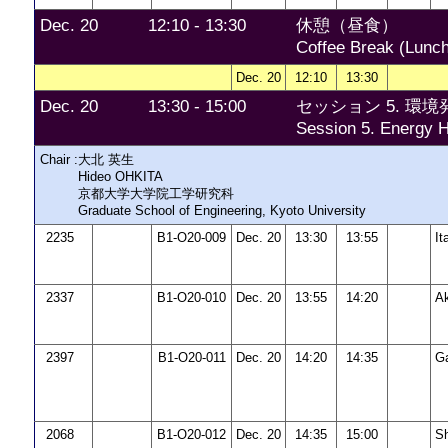
Dec. 20
12:10 - 13:30
休憩（昼食）
Coffee Break (Lunch
Dec. 20
12:10
13:30
Dec. 20
13:30 - 15:00
セッション 5. 環境発電
Session 5. Energy Ha
Chair :
大北 英生
Hideo OHKITA
京都大学大学院工学研究科
Graduate School of Engineering, Kyoto University
2235
B1-O20-009
Dec. 20
13:30
13:55
I
2337
B1-O20-010
Dec. 20
13:55
14:20
A
2397
B1-O20-011
Dec. 20
14:20
14:35
G
2068
B1-O20-012
Dec. 20
14:35
15:00
S