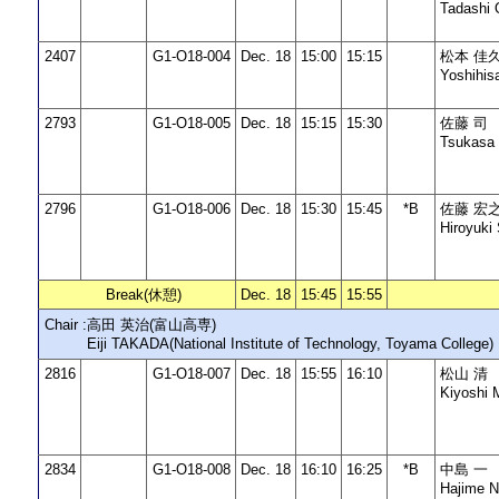
Tadashi
2407
G1-O18-004
Dec. 18
15:00
15:15
松本 佳
Yoshih
2793
G1-O18-005
Dec. 18
15:15
15:30
佐藤 司
Tsukasa
2796
G1-O18-006
Dec. 18
15:30
15:45
*B
佐藤 宏
Hiroyuki
Break(休憩)
Dec. 18
15:45
15:55
Chair :
高田 英治(富山高専)
Eiji TAKADA(National Institute of Technology, Toyama College)
2816
G1-O18-007
Dec. 18
15:55
16:10
松山 清
Kiyosh
2834
G1-O18-008
Dec. 18
16:10
16:25
*B
中島 一
Hajime