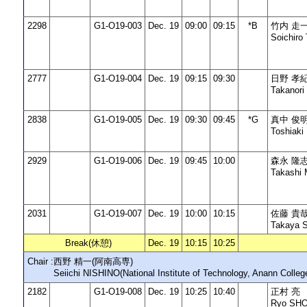
2298
G1-O19-003
Dec. 19
09:00
09:15
*B
竹内 走
Soichir
2777
G1-O19-004
Dec. 19
09:15
09:30
日野 孝
Takanori
2838
G1-O19-005
Dec. 19
09:30
09:45
*G
真中 俊
Toshiak
2929
G1-O19-006
Dec. 19
09:45
10:00
森永 隆
Takashi
2031
G1-O19-007
Dec. 19
10:00
10:15
佐藤 貴
Takaya 
Break(休憩)
Dec. 19
10:15
10:25
Chair :
西野 精一(阿南高専)
Seiichi NISHINO(National Institute of Technology, Anann Colleg
2182
G1-O19-008
Dec. 19
10:25
10:40
正村 亮
Ryo SH