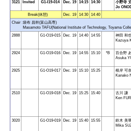
3121
Invited
G1-I19-014
Dec. 19
14:15
14:30
小野寺 
Jo ONO
Break(休憩)
Dec. 19
14:30
14:40
Chair :
袋布 昌幹(富山高専)
Masamoto TAFU(National Institute of Technology, Toyama Coll
2888
G1-O19-015
Dec. 19
14:40
14:55
神田 和
Kazuya
2924
G1-O19-016
Dec. 19
14:55
15:10
*B
百合野 
Asuka 
2925
G1-O19-017
Dec. 19
15:10
15:25
根岸 可
Kanako N
2510
G1-O19-018
Dec. 19
15:25
15:40
古川 謙
Ken FU
3020
G1-O19-019
Dec. 19
15:40
15:55
鈴木 美
Mika SU