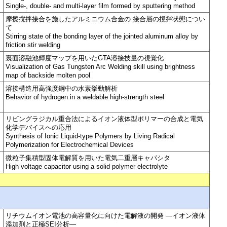
Single-, double- and multi-layer film formed by sputtering method
摩擦撹拌接合を施したアルミニウム合金の 接合層の撹拌状態につい
て
Stirring state of the bonding layer of the jointed aluminum alloy by
friction stir welding
裏面溶融池輝度マップを用いたGTA溶接技量の視覚化
Visualization of Gas Tungsten Arc Welding skill using brightness
map of backside molten pool
溶接構造用高強度鋼中の水素挙動解析
Behavior of hydrogen in a weldable high-strength steel
リビングラジカル重合法によるイオン液体型ポリマーの合成と電気
化学デバイスへの応用
Synthesis of Ionic Liquid-type Polymers by Living Radical
Polymerization for Electrochemical Devices
微粒子集積型固体電解質を用いた電気二重層キャパシタ
High voltage capacitor using a solid polymer electrolyte
リチウムイオン電池の高容量化に向けた電解液の開発 —イオン液体
添加剤と正極SEI分析—