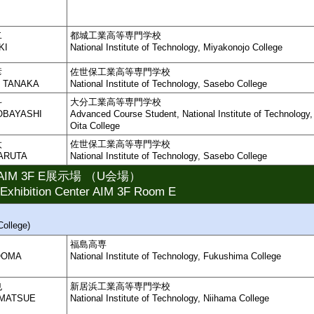
二
都城工業高等専門学校
KI
National Institute of Technology, Miyakonojo College
彦
佐世保工業高等専門学校
o TANAKA
National Institute of Technology, Sasebo College
斗
大分工業高等専門学校
OBAYASHI
Advanced Course Student, National Institute of Technology,
Oita College
太
佐世保工業高等専門学校
MARUTA
National Institute of Technology, Sasebo College
M 3F E展示場 （U会場）
Exhibition Center AIM 3F Room E
ollege)
福島高専
 OOMA
National Institute of Technology, Fukushima College
也
新居浜工業高等専門学校
 MATSUE
National Institute of Technology, Niihama College