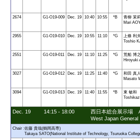
2674
G1-O19-009
Dec. 19
10:40
10:55
*B
青柳 茉
Mari AO
2955
G1-O19-010
Dec. 19
10:55
11:10
*G
上條 利
Toshio 
2551
G1-O19-011
Dec. 19
11:10
11:25
*G
荒船 博
Hiroyuk
3027
G1-O19-012
Dec. 19
11:25
11:40
*G
和田 真
Masato
3094
G1-O19-013
Dec. 19
11:40
11:55
*B
東 敏和
Toshika
Dec. 19
14:15 - 18:00
西日本総合展示場 AI
West Japan General 
Chair :
佐藤 貴哉(鶴岡高専)
Takaya SATO(National Institute of Technology, Tsuruoka Colleg