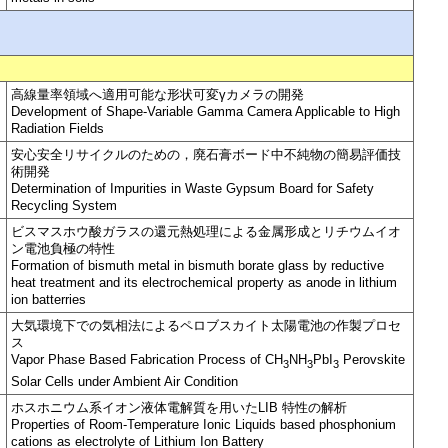
高線量率領域へ適用可能な形状可変γカメラの開発
Development of Shape-Variable Gamma Camera Applicable to High
Radiation Fields
安心安全リサイクルのための，廃石膏ボード中不純物の簡易評価技
術開発
Determination of Impurities in Waste Gypsum Board for Safety
Recycling System
ビスマスホウ酸ガラスの還元熱処理による金属形成とリチウムイオ
ン電池負極の特性
Formation of bismuth metal in bismuth borate glass by reductive
heat treatment and its electrochemical property as anode in lithium
ion batterries
大気環境下での気相法によるペロブスカイト太陽電池の作製プロセ
ス
Vapor Phase Based Fabrication Process of CH
NH
PbI
Perovskite
3
3
3
Solar Cells under Ambient Air Condition
ホスホニウム系イオン液体電解質を用いたLIB 特性の解析
Properties of Room-Temperature Ionic Liquids based phosphonium
cations as electrolyte of Lithium Ion Battery