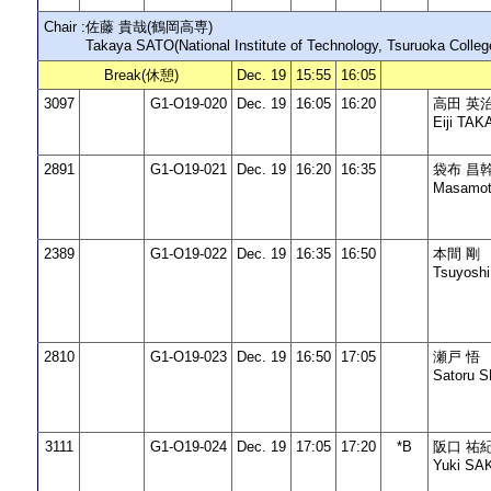
Chair :
佐藤 貴哉(鶴岡高専)
Takaya SATO(National Institute of Technology, Tsuruoka Colleg
Break(休憩)
Dec. 19
15:55
16:05
3097
G1-O19-020
Dec. 19
16:05
16:20
高田 英
Eiji TA
2891
G1-O19-021
Dec. 19
16:20
16:35
袋布 昌
Masamot
2389
G1-O19-022
Dec. 19
16:35
16:50
本間 剛
Tsuyosh
2810
G1-O19-023
Dec. 19
16:50
17:05
瀬戸 悟
Satoru 
3111
G1-O19-024
Dec. 19
17:05
17:20
*B
阪口 祐
Yuki SA