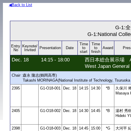
◀Back to List
G-1
G-1:National Coll
Time
Time
Entry
Keynote/
Presentation
Date
to
to
Award
Pres
No
Invited
start
finish
Dec. 18
14:15 - 18:00
西日本総合展示場 AI
West Japan General 
Chair :
森永 隆志(鶴岡高専)
Takashi MORINAGA(National Institute of Technology, Tsuruoka 
2395
G1-O18-001
Dec. 18
14:15
14:30
*B
久保川 
Masaya
2405
G1-O18-002
Dec. 18
14:30
14:45
*B
湯村 秀
Hideki 
2398
G1-O18-003
Dec. 18
14:45
15:00
*G
大河平 