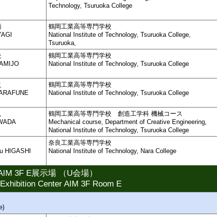
Technology, Tsuruoka College
莉
鶴岡工業高等専門学校
YAGI
National Institute of Technology, Tsuruoka College,
Tsuruoka,
夫
鶴岡工業高等専門学校
KAMIJO
National Institute of Technology, Tsuruoka College
之
鶴岡工業高等専門学校
i ARAFUNE
National Institute of Technology, Tsuruoka College
人
鶴岡工業高等専門学校 創造工学科 機械コース
 WADA
Mechanical course, Department of Creative Engineering,
National Institute of Technology, Tsuruoka College
奈良工業高等専門学校
zu HIGASHI
National Institute of Technology, Nara College
M 3F E展示場 （U会場）
Exhibition Center AIM 3F Room E
e)