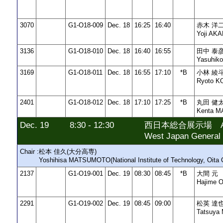
3070
G1-O18-009
Dec. 18
16:25
16:40
赤木 洋
Yoji AKA
3136
G1-O18-010
Dec. 18
16:40
16:55
田中 泰
Yasuhik
3169
G1-O18-011
Dec. 18
16:55
17:10
*B
小林 綾
Ryoto K
2401
G1-O18-012
Dec. 18
17:10
17:25
*B
丸田 健
Kenta 
Dec. 19
8:30 - 12:30
西日本総合展示場 AI
West Japan General 
Chair :
松本 佳久(大分高専)
Yoshihisa MATSUMOTO(National Institute of Technology, Oita C
2137
G1-O19-001
Dec. 19
08:30
08:45
*B
大間 元
Hajime
2291
G1-O19-002
Dec. 19
08:45
09:00
松英 達
Tatsuya