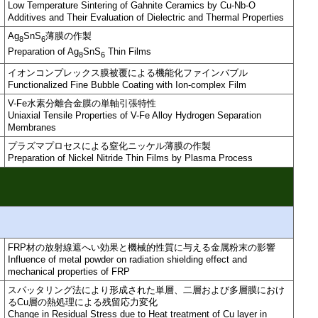
Low Temperature Sintering of Gahnite Ceramics by Cu-Nb-O
Additives and Their Evaluation of Dielectric and Thermal Properties
Ag
SnS
薄膜の作製
8
6
Preparation of Ag
SnS
Thin Films
8
6
イオンコンプレックス膜被覆による機能化ファインバブル
Functionalized Fine Bubble Coating with Ion-complex Film
V-Fe水素分離合金膜の単軸引張特性
Uniaxial Tensile Properties of V-Fe Alloy Hydrogen Separation
Membranes
プラズマプロセスによる窒化ニッケル薄膜の作製
Preparation of Nickel Nitride Thin Films by Plasma Process
FRP材の放射線遮へい効果と機械的性質に与える金属粉末の影響
Influence of metal powder on radiation shielding effect and
mechanical properties of FRP
スパッタリング法により形成された単層、二層および多層膜におけ
るCu層の熱処理による残留応力変化
Change in Residual Stress due to Heat treatment of Cu layer in