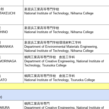
一郎
新居浜工業高等専門学校
o TAKEUCHI
National Institute of Technology, Niihama College
紀
新居浜工業高等専門学校
 HINO
National Institute of Technology, Niihama College
明
新居浜工業高等専門学校環境材料工学科
i MANAKA
Department of Environmental Materials Engineering,
National Institute of Technology, Niihama College
志
鶴岡工業高等専門学校 創造工学科
 MORINAGA
Department of Creative Engineering, National Institute of
Technology, Tsuruoka College
哉
鶴岡工業高等専門学校 創造工学科
SATO
National Institute of Technology, Tsuruoka College
e)
鶴岡工業高等専門
OMURA
Department of Creative Engineering, National Institute of