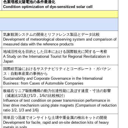
色素増感太陽電池の条件最適化
Condition optimization of dye-sensitized solar cell
気象観測システムの開発とリファレンス製品とデータ比較
Development of meteorological observing system and comparison of
measured data with the reference products
地域活性化を目的とした日本における国際観光に関する一考察
A Study on the International Tourist for Regional Revitalization in
Japan
国際経営論におけるサステナビリティとコーポレート・ガバナン
ス：自動車産業の事例から
Sustainability and Corporate Governance in the International
Business: from Cases of Automobile Companies
板磁石リニア駆動機構の動力伝達性能に及ぼす速度・寸法の影響
（減速比1/2及び1/3，1/6の比較検討）
Influence of test condition on power transmission performance in
liner drive mechanism using plate magnets (Comparison of reduction
ratio 1/2, 1/3 and 1/6)
簡単且つ迅速でオンサイトな土壌中重金属の検出キットの開発
Development for facile, rapid and on-site detection kits of heavy
metals in soils