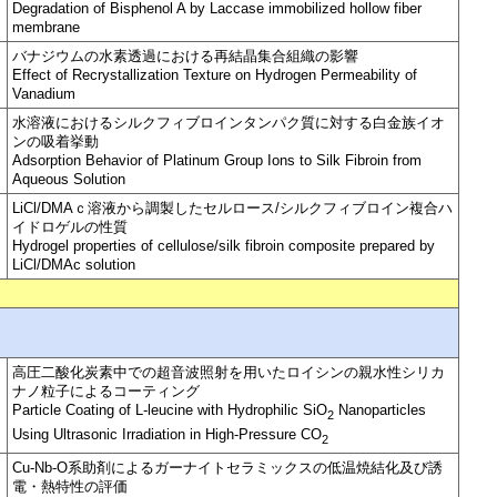
Degradation of Bisphenol A by Laccase immobilized hollow fiber
membrane
バナジウムの水素透過における再結晶集合組織の影響
Effect of Recrystallization Texture on Hydrogen Permeability of
Vanadium
水溶液におけるシルクフィブロインタンパク質に対する白金族イオ
ンの吸着挙動
Adsorption Behavior of Platinum Group Ions to Silk Fibroin from
Aqueous Solution
LiCl/DMAｃ溶液から調製したセルロース/シルクフィブロイン複合ハ
イドロゲルの性質
Hydrogel properties of cellulose/silk fibroin composite prepared by
LiCl/DMAc solution
高圧二酸化炭素中での超音波照射を用いたロイシンの親水性シリカ
ナノ粒子によるコーティング
Particle Coating of L-leucine with Hydrophilic SiO
Nanoparticles
2
Using Ultrasonic Irradiation in High-Pressure CO
2
Cu-Nb-O系助剤によるガーナイトセラミックスの低温焼結化及び誘
電・熱特性の評価