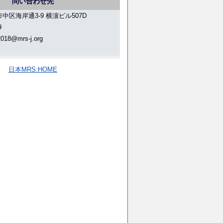
問い合わせ先
浜市中区海岸通3-9 横濵ビル507D
9
2018@mrs-j.org
日本MRS:HOME