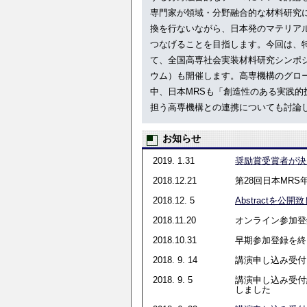
専門家が領域・分野融合的な材料研究
換を行ないながら、日本発のマテリア
つなげることを目指します。今回は、
て、全国高専社会実装材料研究シンポ
ウム）も開催します。高専機構のグロ
中、日本MRSも「創造性のある実践的
担う高専機構との連携についても討論
お知らせ
2019. 1.31
奨励賞受賞者が決
2018.12.21
第28回日本MR
2018.12. 5
Abstractを公
2018.11.20
オンライン参加登
2018.10.31
早期参加登録を終
2018. 9. 14
講演申し込み受付
2018. 9. 5
講演申し込み受付
しました