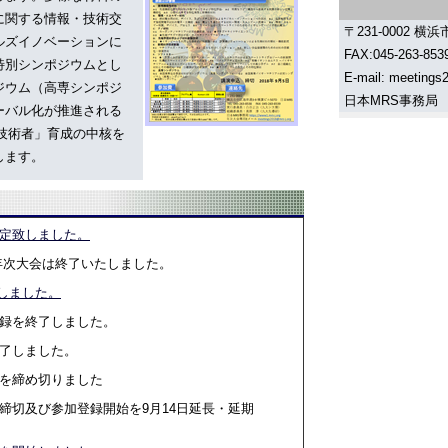
に関する情報・技術交
〒231-0002 横
ルズイノベーションに
FAX:045-263-853
特別シンポジウムとし
E-mail: meetings
ジウム（高専シンポジ
日本MRS事務局
ーバル化が推進される
技術者」育成の中核を
します。
定致しました。
S年次大会は終了いたしました。
開致しました。
録を終了しました。
了しました。
を締め切りました
締切及び参加登録開始を9月14日延長・延期