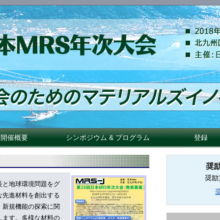
開催概要
シンポジウム & プログラム
登録
奨
奨励
長と地球環境問題をグ
な先進材料を創出する
、新規機能の探索に関
します。多様な材料の