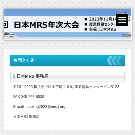
English
お問合せ先
日本MRS 事務局
〒231-0023 横浜市中区山下町２番地 産業貿易センタービルB123
FAX:045-263-8539
E-mail:
meeting2023@mrs-j.org
日本MRS事務局